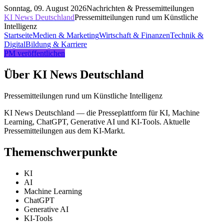
Sonntag, 09. August 2026
Nachrichten & Pressemitteilungen
KI News Deutschland
Pressemitteilungen rund um Künstliche
Intelligenz
Startseite
Medien & Marketing
Wirtschaft & Finanzen
Technik &
Digital
Bildung & Karriere
PM veröffentlichen
Über
KI News Deutschland
Pressemitteilungen rund um Künstliche Intelligenz
KI News Deutschland — die Presseplattform für KI, Machine
Learning, ChatGPT, Generative AI und KI-Tools. Aktuelle
Pressemitteilungen aus dem KI-Markt.
Themenschwerpunkte
KI
AI
Machine Learning
ChatGPT
Generative AI
KI-Tools