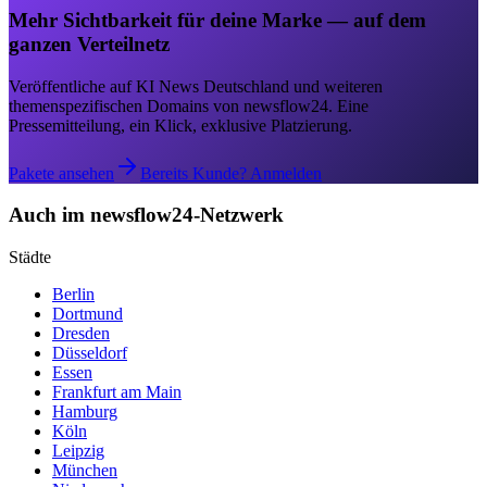
Mehr Sichtbarkeit für deine Marke — auf dem
ganzen Verteilnetz
Veröffentliche auf KI News Deutschland und weiteren
themenspezifischen Domains von newsflow24. Eine
Pressemitteilung, ein Klick, exklusive Platzierung.
Pakete ansehen
Bereits Kunde? Anmelden
Auch im newsflow24-Netzwerk
Städte
Berlin
Dortmund
Dresden
Düsseldorf
Essen
Frankfurt am Main
Hamburg
Köln
Leipzig
München